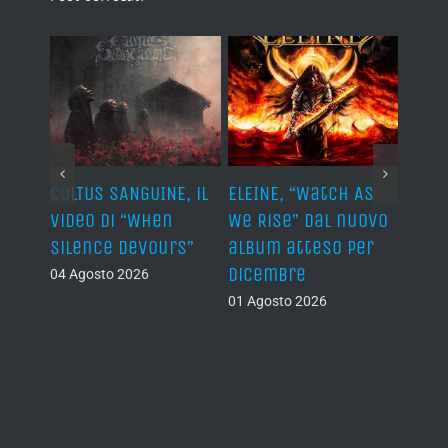
ST, al
CULTUS SANGUINE, il
ELEINE, “Watch As
AVUL
video di “When
We Rise” dal nuovo
dei 
e
Silence Devours”
album atteso per
del 
a
dicembre
04 Agosto 2026
31 Lug
01 Agosto 2026