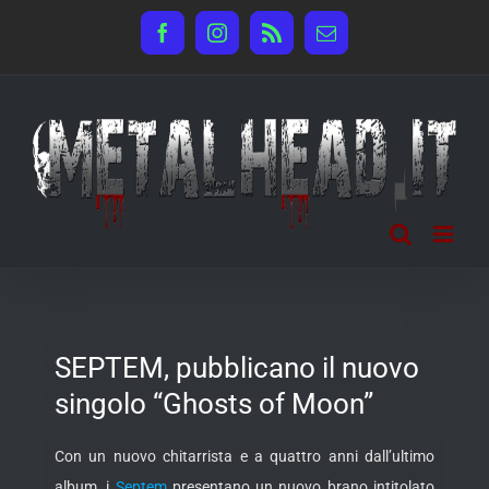
Salta
Facebook
Instagram
Rss
Email
al
contenuto
SEPTEM, pubblicano il nuovo
singolo “Ghosts of Moon”
Con un nuovo chitarrista e a quattro anni dall’ultimo
album, i
Septem
presentano un nuovo brano intitolato