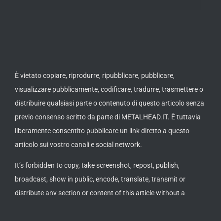
È vietato copiare, riprodurre, ripubblicare, pubblicare,
visualizzare pubblicamente, codificare, tradurre, trasmettere o
distribuire qualsiasi parte o contenuto di questo articolo senza
previo consenso scritto da parte di METALHEAD.IT. È tuttavia
liberamente consentito pubblicare un link diretto a questo
articolo sui vostro canali e social network.
It’s forbidden to copy, take screenshot, repost, publish,
broadcast, show in public, encode, translate, transmit or
distribute any section or content of this article without a
written approval by METALHEAD.IT. It’s allowed to post or
publish a direct link to this article on your channels or social