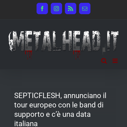
Salta
Facebook
Instagram
Rss
Email
al
contenuto
SEPTICFLESH, annunciano il
tour europeo con le band di
supporto e c’è una data
italiana