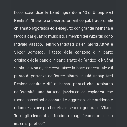
Ecco cosa dice la band riguardo a “Old Unbaptized
Realms”: “Il brano si basa su un antico joik tradizionale
chiamato Ivgorášša ed è eseguito con grande intensità e
ferocia dai quattro musicisti. I membri dei Wizards sono
Ingvald Vassbø, Henrik Sandstad Dalen, Sigrid Aftret e
Viktor Bomstad. Il testo della canzone è in parte
originale della band e in parte tratto dall’antico joik Sámi
Suola Ja Noaidi, che costituisce la base concettuale e il
punto di partenza dell’intero album. In Old Unbaptised
Realms sentirete riff di basso ipnotici che turbinano
nell’eternità, una batteria jazzistica ed esplosiva che
tuona, sassofoni dissonanti e aggressivi che stridono e
urlano e la voce psichedelica e sentita, gridata, di Viktor.
Tutti gli elementi si fondono magnificamente in un
insieme ipnotico.”