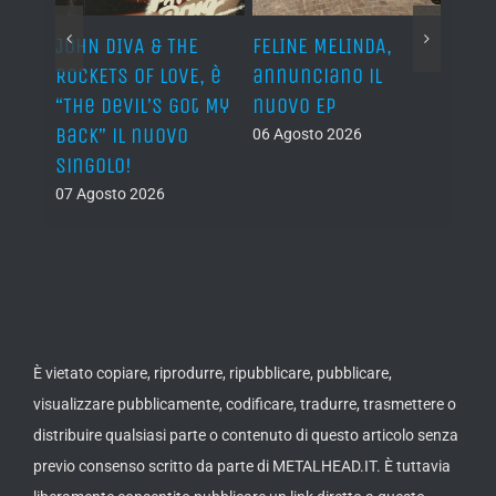
o I
JOHN DIVA & THE
FELINE MELINDA,
BELP
n?”
ROCKETS OF LOVE, è
annunciano il
i lav
al
“The Devil’s Got My
nuovo EP
disco
Back” il nuovo
2027
06 Agosto 2026
singolo!
05 Ago
07 Agosto 2026
È vietato copiare, riprodurre, ripubblicare, pubblicare,
visualizzare pubblicamente, codificare, tradurre, trasmettere o
distribuire qualsiasi parte o contenuto di questo articolo senza
previo consenso scritto da parte di METALHEAD.IT. È tuttavia