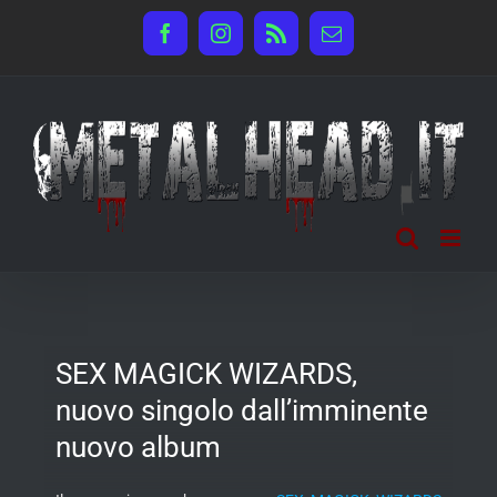
Salta
Facebook
Instagram
Rss
Email
al
contenuto
SEX MAGICK WIZARDS,
nuovo singolo dall’imminente
nuovo album