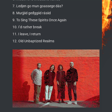
7. Ledjen go mun goassege dás?
8. Murjjiid geđggiid rásiid
9. To Sing These Spirits Once Again
10. I’d rather break
11. I leave, I return
12. Old Unbaptized Realms