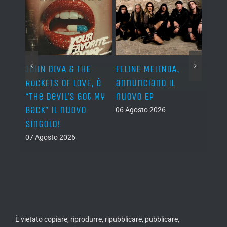
o I
JOHN DIVA & THE
FELINE MELINDA,
BELP
n?”
ROCKETS OF LOVE, è
annunciano il
i lav
al
“The Devil’s Got My
nuovo EP
disco
Back” il nuovo
2027
06 Agosto 2026
singolo!
05 Ago
07 Agosto 2026
È vietato copiare, riprodurre, ripubblicare, pubblicare,