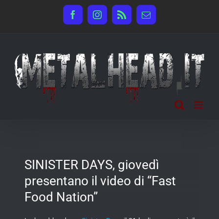
Salta
Facebook
Instagram
Rss
Email
al
contenuto
SINISTER DAYS, giovedì
presentano il video di “Fast
Food Nation”