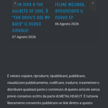
o I
JOHN DIVA & THE
FELINE MELINDA,
BELP
n?”
ROCKETS OF LOVE, è
annunciano il
i lav
al
“The Devil’s Got My
nuovo EP
disco
Back” il nuovo
2027
06 Agosto 2026
singolo!
05 Ago
07 Agosto 2026
È vietato copiare, riprodurre, ripubblicare, pubblicare,
visualizzare pubblicamente, codificare, tradurre, trasmettere o
distribuire qualsiasi parte o contenuto di questo articolo senza
previo consenso scritto da parte di METALHEAD.IT. È tuttavia
liberamente consentito pubblicare un link diretto a questo