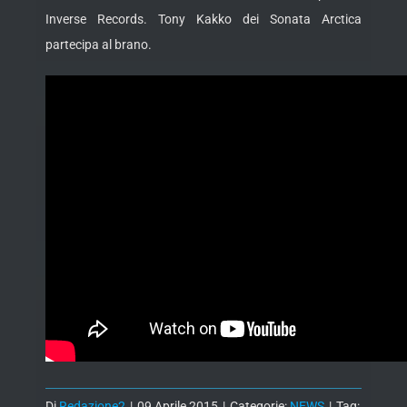
Inverse Records. Tony Kakko dei Sonata Arctica
partecipa al brano.
Di
Redazione2
|
09 Aprile 2015
|
Categorie:
NEWS
|
Tag: