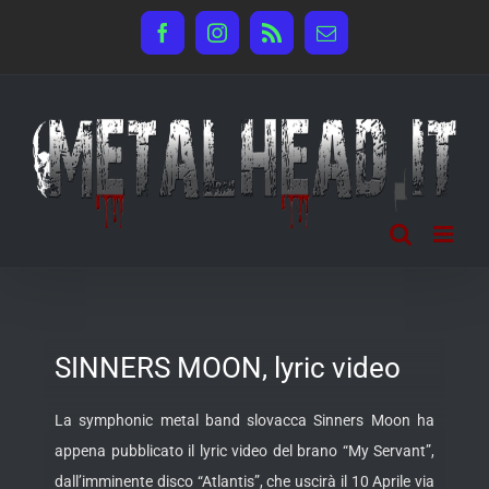
Salta
Facebook
Instagram
Rss
Email
al
contenuto
SINNERS MOON, lyric video
La symphonic metal band slovacca Sinners Moon ha
appena pubblicato il lyric video del brano “My Servant”,
dall’imminente disco “Atlantis”, che uscirà il 10 Aprile via