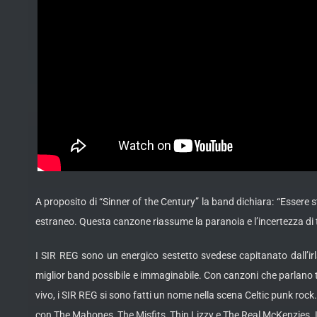
A proposito di “Sinner of the Century” la band dichiara: “Essere st
estraneo. Questa canzone riassume la paranoia e l’incertezza di tr
I SIR REG sono un energico sestetto svedese capitanato dall’irl
miglior band possibile e immaginabile. Con canzoni che parlano ta
vivo, i SIR REG si sono fatti un nome nella scena Celtic punk ro
con The Mahones, The Misfits, Thin Lizzy e The Real McKenzies. L’