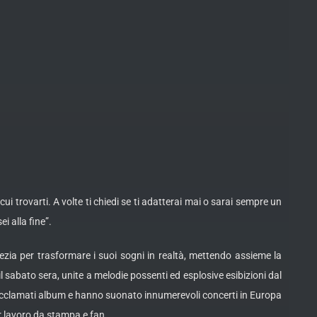
ui trovarti. A volte ti chiedi se ti adatterai mai o sarai sempre un
i alla fine”.
ezia per trasformare i suoi sogni in realtà, mettendo assieme la
 sabato sera, unite a melodie possenti ed esplosive esibizioni dal
o acclamati album e hanno suonato innumerevoli concerti in Europa
r lavoro da stampa e fan.