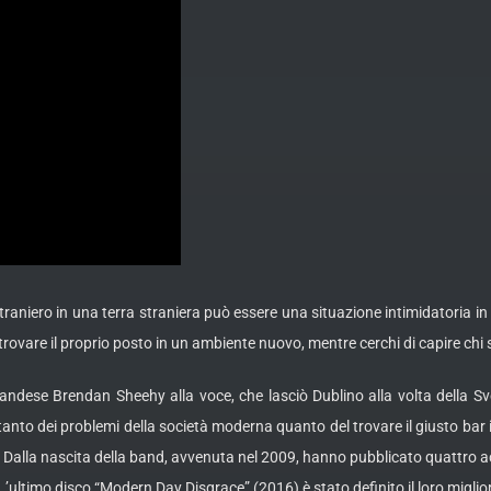
raniero in una terra straniera può essere una situazione intimidatoria in c
ovare il proprio posto in un ambiente nuovo, mentre cerchi di capire chi se
andese Brendan Sheehy alla voce, che lasciò Dublino alla volta della Sv
nto dei problemi della società moderna quanto del trovare il giusto bar il
ck. Dalla nascita della band, avvenuta nel 2009, hanno pubblicato quattr
ultimo disco “Modern Day Disgrace” (2016) è stato definito il loro miglio