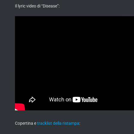
Il lyric video di “Disease”:
Copertina e
tracklist della ristampa
: