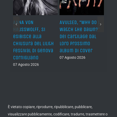
ARDS,
ANNA VON
AVULSED, “Why Do I
JOHN 
lo
HAUSSWOLFF, si
Watch the Dawn?”
ROCKE
esibisce alla
dei Cartilage dal
“The 
chiusura del Lilith
loro prossimo
Back”
Festival di Genova
album di cover
sing
Cornigliano
07 Agosto 2026
07 Ago
07 Agosto 2026
È vietato copiare, riprodurre, ripubblicare, pubblicare,
visualizzare pubblicamente, codificare, tradurre, trasmettere o