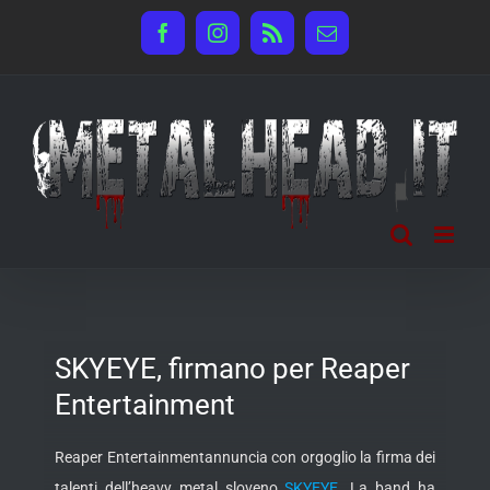
Salta
Facebook
Instagram
Rss
Email
al
contenuto
SKYEYE, firmano per Reaper
Entertainment
Reaper Entertainmentannuncia con orgoglio la firma dei
talenti dell’heavy metal sloveno
SKYEYE
. La band ha