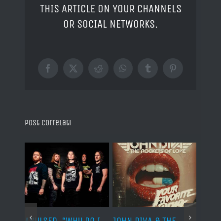
THIS ARTICLE ON YOUR CHANNELS
OR SOCIAL NETWORKS.
Facebook
X
Reddit
WhatsApp
Tumblr
Pinterest
Post correlati
AVULSED, “Why Do I
JOHN DIVA & THE
FELIN