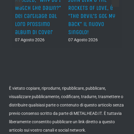
Watch the Dawn?”
ROCKETS OF LOVE, è
annu
dei Cartilage dal
“The Devil’s Got My
nuov
lith
loro prossimo
Back” il nuovo
06 Ago
nova
album di cover
singolo!
07 Agosto 2026
07 Agosto 2026
È vietato copiare, riprodurre, ripubblicare, pubblicare,
visualizzare pubblicamente, codificare, tradurre, trasmettere o
distribuire qualsiasi parte o contenuto di questo articolo senza
previo consenso scritto da parte di METALHEAD.IT. È tuttavia
liberamente consentito pubblicare un link diretto a questo
articolo sui vostro canali e social network.