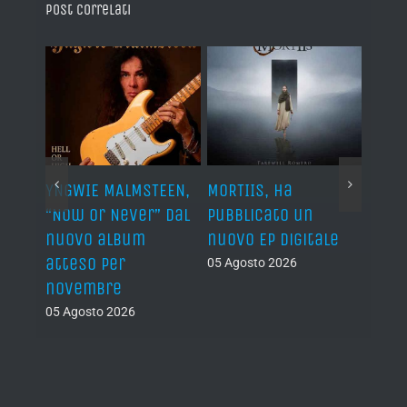
Post correlati
YNGWIE MALMSTEEN,
MORTIIS, ha
ROAD 
non
“Now Or Never” dal
pubblicato un
camb
nuovo album
nuovo EP digitale
il 13
atteso per
05 Agosto 2026
05 Ago
novembre
05 Agosto 2026