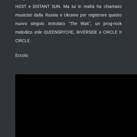
HOST e DISTANT SUN. Ma lui in realtà ha chiamato
musicisti dalla Russia e Ukraine per registrare questo
nuovo singolo intitolato “The Wait”, un prog-rock
melodico stile QUEENSRYCHE, RIVERSIDE e CIRCLE II
CIRCLE.
Eccolo: