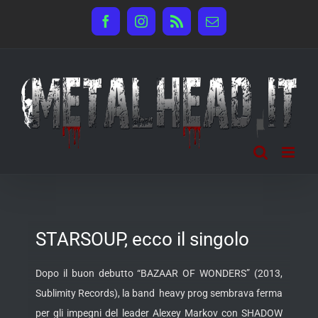
Salta
Facebook
Instagram
Rss
Email
al
contenuto
STARSOUP, ecco il singolo
Dopo il buon debutto “BAZAAR OF WONDERS” (2013,
Sublimity Records), la band heavy prog sembrava ferma
per gli impegni del leader Alexey Markov con SHADOW