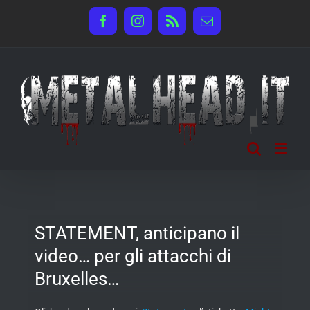
Salta
Facebook
Instagram
Rss
Email
al
contenuto
STATEMENT, anticipano il
video… per gli attacchi di
Bruxelles…