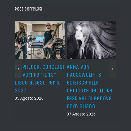
Post correlati
BELPHEGOR, conclusi
ANNA VON
AVULS
i lavori per il 13°
HAUSSWOLFF, si
Watc
disco atteso per il
esibisce alla
dei C
2027
chiusura del Lilith
loro
Festival di Genova
albu
05 Agosto 2026
Cornigliano
07 Ago
07 Agosto 2026