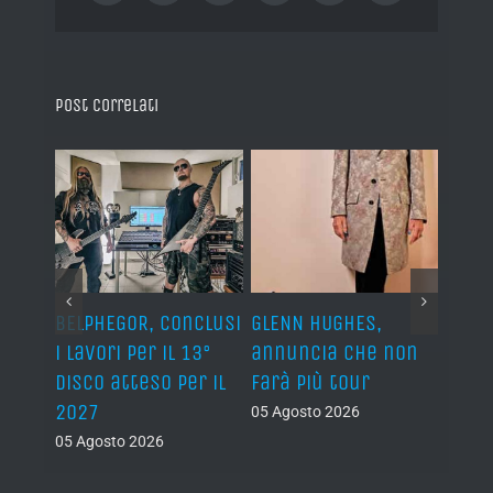
Post correlati
BELPHEGOR, conclusi
GLENN HUGHES,
YNGW
i lavori per il 13°
annuncia che non
“Now
disco atteso per il
farà più tour
nuov
2027
atte
05 Agosto 2026
nove
05 Agosto 2026
05 Ago