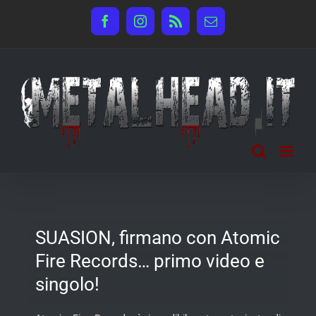
Salta
Facebook
Instagram
Rss
Email
al
contenuto
SUASION, firmano con Atomic
Fire Records… primo video e
singolo!