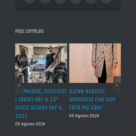
Post correlati
BELPHEGOR, conclusi
GLENN HUGHES,
YNGW
i lavori per il 13°
annuncia che non
“Now
disco atteso per il
farà più tour
nuov
2027
atte
05 Agosto 2026
nove
05 Agosto 2026
05 Ago