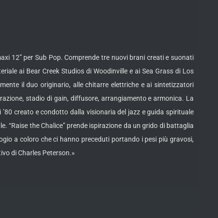
 maxi 12” per Sub Pop. Comprende tre nuovi brani creati e suonati
iale ai Bear Creek Studios di Woodinville e ai Sea Grass di Los
te il duo originario, alle chitarre elettriche e ai sintetizzatori
urazione, stadio di gain, diffusore, arrangiamento e armonica. La
’80 creato e condotto dalla visionaria del jazz e guida spirituale
e. “Raise the Chalice” prende ispirazione da un grido di battaglia
gio a coloro che ci hanno preceduti portando i pesi più gravosi,
ttivo di Charles Peterson.»