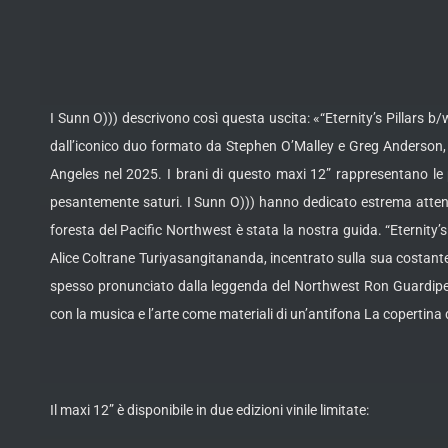
I Sunn O))) descrivono così questa uscita: «“Eternity’s Pillars 
dall’iconico duo formato da Stephen O’Malley e Greg Anderson, 
Angeles nel 2025. I brani di questo maxi 12” rappresentano le pri
pesantemente saturi. I Sunn O))) hanno dedicato estrema attenzio
foresta del Pacific Northwest è stata la nostra guida. “Eternity’
Alice Coltrane Turiyasangitananda, incentrato sulla sua costante 
spesso pronunciato dalla leggenda del Northwest Ron Guardipee a
con la musica e l’arte come materiali di un’antifona La copertina de
Il maxi 12” è disponibile in due edizioni vinile limitate: