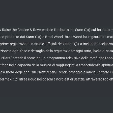
b/w Raise the Chalice & Reverential è il debutto dei Sunn O))) sul formato
co-prodotto dai Sunn O))) e Brad Wood. Brad Wood ha registrato il mater
me registrazioni in studio ufficiali dei Sunn O))) a includere esclusivamen
ne a ogni fase e dettaglio della registrazione: ogni tono, livello di sat
s Pillars” prende il nome da un programma televisivo della metà degli anni 
fede nella capacità della musica di raggiungere la trascendenza spiritual
 metà degli anni ’90. “Reverential” rende omaggio e lancia un forte elo
l maxi 12” ritrae il duo nei boschi a nord-est di Seattle, attraverso l’obie