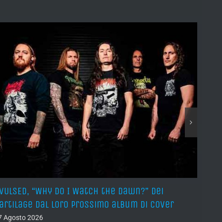
VULSED, “Why Do I Watch the Dawn?” dei
JOHN 
artilage dal loro prossimo album di cover
Got M
7 Agosto 2026
07 Ago