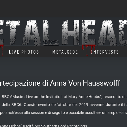
LIVE PHOTOS
METALSIDE
INTERVISTE
artecipazione di Anna Von Hausswolff
BC 6Music : Live on the Invitation of Mary Anne Hobbs”, resoconto di un
della BBC6. Questo evento dell’ottobre del 2019 avvenne durante il t
ò anch’essa alla session e di seguito è possibile ascoltare un ampio estr
y Anne Hobbs” uscirà per Southern Lord Recordings.