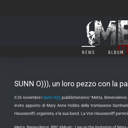
Salta
al
contenuto
NEWS
ALBUM
SUNN O))), un loro pezzo con la p
Il 26 novembre i
Sunn O)))
pubblicheranno “Metta, Benevolence. B
invito appunto di Mary Anne Hobbs della trsmissione Samhain 
Hausswolff, organista, e la sua band. La Von Hausswolff partecip
Metta, Benevolence. BBC 6Music : Live on the Invitation of Mar