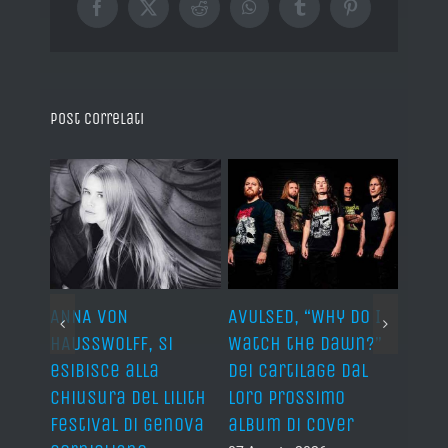
Facebook
X
Reddit
WhatsApp
Tumblr
Pinterest
Post correlati
ARDS,
ANNA VON
AVULSED, “Why Do I
JOHN 
lo
HAUSSWOLFF, si
Watch the Dawn?”
ROCKE
esibisce alla
dei Cartilage dal
“The 
chiusura del Lilith
loro prossimo
Back”
Festival di Genova
album di cover
sing