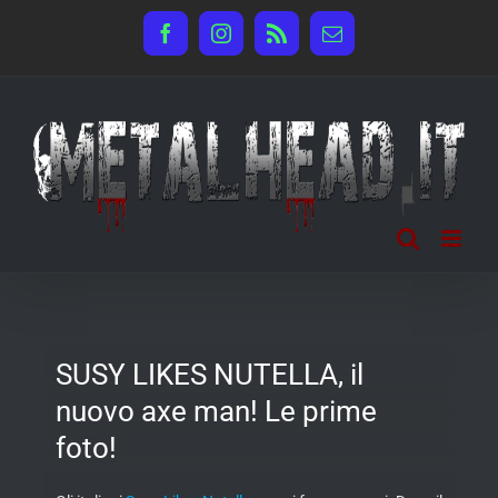
Salta
Facebook
Instagram
Rss
Email
al
contenuto
SUSY LIKES NUTELLA, il
nuovo axe man! Le prime
foto!