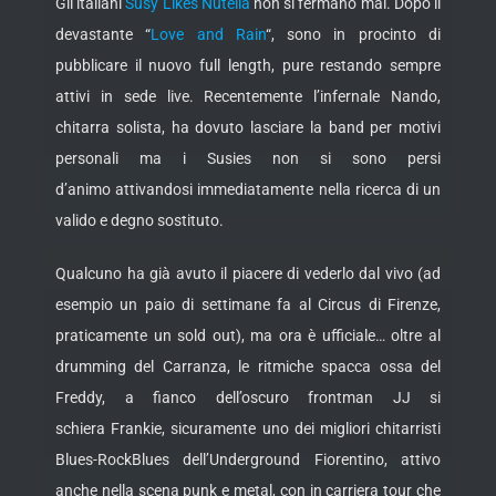
Gli italiani
Susy Likes Nutella
non si fermano mai. Dopo il
devastante “
Love and Rain
“, sono in procinto di
pubblicare il nuovo full length, pure restando sempre
attivi in sede live. Recentemente l’infernale Nando,
chitarra solista, ha dovuto lasciare la band per motivi
personali ma i Susies non si sono persi
d’animo attivandosi immediatamente nella ricerca di un
valido e degno sostituto.
Qualcuno ha già avuto il piacere di vederlo dal vivo (ad
esempio un paio di settimane fa al Circus di Firenze,
praticamente un sold out), ma ora è ufficiale… oltre al
drumming del Carranza, le ritmiche spacca ossa del
Freddy, a fianco dell’oscuro frontman JJ si
schiera Frankie, sicuramente uno dei migliori chitarristi
Blues-RockBlues dell’Underground Fiorentino, attivo
anche nella scena punk e metal, con in carriera tour che