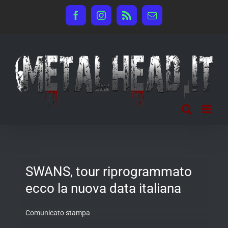
Salta
Facebook
Instagram
Rss
Email
al
contenuto
SWANS, tour riprogrammato
ecco la nuova data italiana
Comunicato stampa