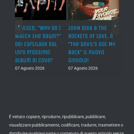
AVULSED, “Why Do I
JOHN DIVA & THE
FELIN
Watch the Dawn?”
ROCKETS OF LOVE, è
annu
dei Cartilage dal
“The Devil’s Got My
nuov
lith
loro prossimo
Back” il nuovo
06 Ago
nova
album di cover
singolo!
07 Agosto 2026
07 Agosto 2026
È vietato copiare, riprodurre, ripubblicare, pubblicare,
visualizzare pubblicamente, codificare, tradurre, trasmettere o
distribuire qualsiasi parte o contenuto di questo articolo senza