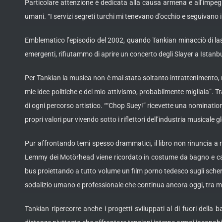
Particolare attenzione è dedicata alla causa armena e all’impegno
umani. “I servizi segreti turchi mi tenevano d’occhio e seguivano 
Emblematico l’episodio del 2002, quando Tankian minacciò di las
emergenti, rifiutammo di aprire un concerto degli Slayer a Istanb
Per Tankian la musica non è mai stata soltanto intrattenimento, m
mie idee politiche e del mio attivismo, probabilmente migliaia”. Tra
di ogni percorso artistico. ““Chop Suey!” ricevette una nominatio
propri valori pur vivendo sotto i riflettori dell’industria musicale
Pur affrontando temi spesso drammatici, il libro non rinuncia a m
Lemmy dei Motörhead viene ricordato in costume da bagno e cappe
bus proiettando a tutto volume un film porno tedesco sugli sche
sodalizio umano e professionale che continua ancora oggi, tra mus
Tankian ripercorre anche i progetti sviluppati al di fuori della