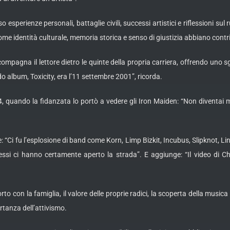
esperienze personali, battaglie civili, successi artistici e riflessioni sul r
come identità culturale, memoria storica e senso di giustizia abbiano cont
mpagna il lettore dietro le quinte della propria carriera, offrendo uno sg
do album, Toxicity, era l’11 settembre 2001”, ricorda.
84, quando la fidanzata lo portò a vedere gli Iron Maiden: “Non diventai 
e: “Ci fu l’esplosione di band come Korn, Limp Bizkit, Incubus, Slipknot, 
ccessi ci hanno certamente aperto la strada”. E aggiunge: “Il video di C
rto con la famiglia, il valore delle proprie radici, la scoperta della mus
tanza dell’attivismo.