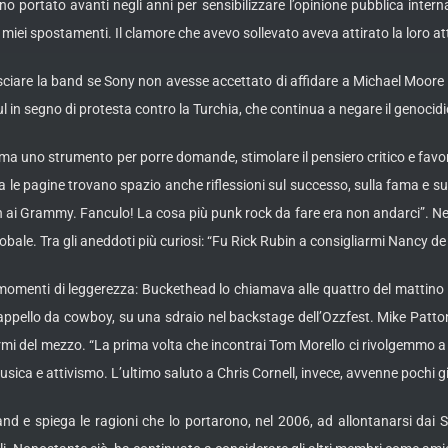
 portato avanti negli anni per sensibilizzare l’opinione pubblica internaz
i miei spostamenti. Il clamore che avevo sollevato aveva attirato la loro a
ciare la band se Sony non avesse accettato di affidare a Michael Moore la
ul in segno di protesta contro la Turchia, che continua a negare il genoci
a uno strumento per porre domande, stimolare il pensiero critico e favorir
 le pagine trovano spazio anche riflessioni sul successo, sulla fama e sulle
n ai Grammy. Fanculo! La cosa più punk rock da fare era non andarci”. Ne 
 globale. Tra gli aneddoti più curiosi: “Fu Rick Rubin a consigliarmi Nancy d
omenti di leggerezza: Buckethead lo chiamava alle quattro del mattino las
llo da cowboy, su una sdraio nel backstage dell’Ozzfest. Mike Patton, u
rmi del mezzo. “La prima volta che incontrai Tom Morello ci rivolgemmo a
ica e attivismo. L’ultimo saluto a Chris Cornell, invece, avvenne pochi g
 band e spiega le ragioni che lo portarono, nel 2006, ad allontanarsi da