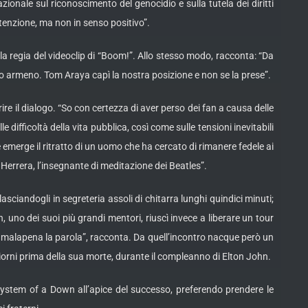
ionale sul riconoscimento del genocidio e sulla tutela dei diritti
ttenzione, ma non in senso positivo”.
 regia del videoclip di “Boom!”. Allo stesso modo, racconta: “Da
dio armeno. Tom Araya capì la nostra posizione e non se la prese”.
e il dialogo. “So con certezza di aver perso dei fan a causa delle
 difficoltà della vita pubblica, così come sulle tensioni inevitabili
emerge il ritratto di un uomo che ha cercato di rimanere fedele ai
e Herrera, l’insegnante di meditazione dei Beatles”.
ciandogli in segreteria assoli di chitarra lunghi quindici minuti;
no dei suoi più grandi mentori, riuscì invece a liberare un tour
 malapena la parola”, racconta. Da quell’incontro nacque però un
iorni prima della sua morte, durante il compleanno di Elton John.
i System of a Down all’apice del successo, preferendo prendere le