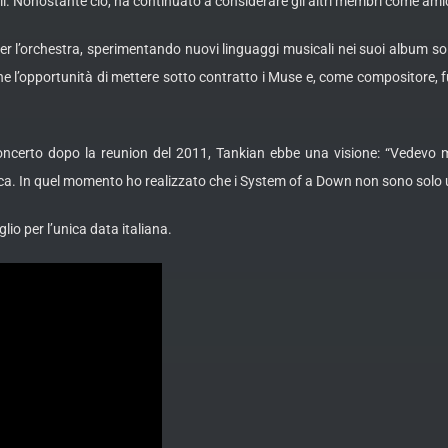
li. Nonostante ciò, ha continuato a considerare gli altri membri come amici
er l’orchestra, sperimentando nuovi linguaggi musicali nei suoi album sol
nche l’opportunità di mettere sotto contratto i Muse e, come compositore, f
ncerto dopo la reunion del 2011, Tankian ebbe una visione: “Vedevo mio 
ica. In quel momento ho realizzato che i System of a Down non sono solo
io per l’unica data italiana.