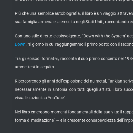
Più che una semplice autobiografia, il libro è un viaggio attraverso 
sua famiglia armena e la crescita negli Stati Uniti, raccontando 
Con uno stile diretto e coinvolgente, “Down with the System” acco
Down
. “Il giorno in cui raggiungemmo il primo posto con il secon
Tra gli episodi formativi, racconta il suo primo concerto nel 19
ammetterà in seguito.
Ripercorrendo gli anni dell’esplosione del nu metal, Tankian scriv
necessariamente in sintonia con tutti quegli artisti, i loro su
visualizzazioni su YouTube”.
Nel libro emergono momenti fondamentali della sua vita: il rappo
forma di meditazione” — e la crescente consapevolezza dell’impor