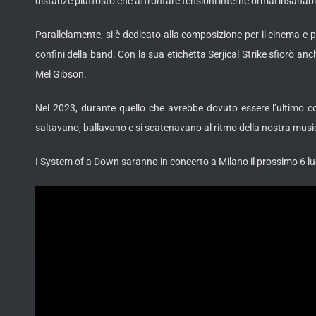
distanze piuttosto che affrontare tensioni interne ormai insanabi
Parallelamente, si è dedicato alla composizione per il cinema e p
confini della band. Con la sua etichetta Serjical Strike sfiorò a
Mel Gibson.
Nel 2023, durante quello che avrebbe dovuto essere l’ultimo co
saltavano, ballavano e si scatenavano al ritmo della nostra mus
I System of a Down saranno in concerto a Milano il prossimo 6 lugl