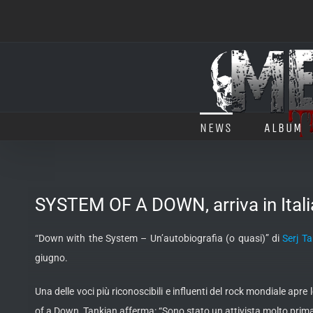
Salta
al
contenuto
NEWS
ALBUM
SYSTEM OF A DOWN, arriva in Italia 
“Down with the System – Un’autobiografia (o quasi)” di
Serj T
giugno.
Una delle voci più riconoscibili e influenti del rock mondiale a
of a Down, Tankian afferma: “Sono stato un attivista molto prima 