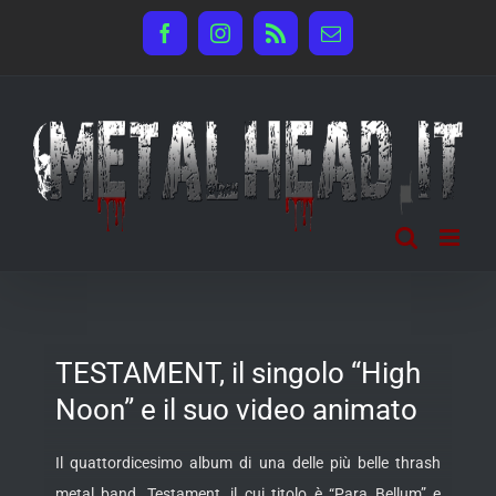
Salta
Facebook
Instagram
Rss
Email
al
contenuto
TESTAMENT, il singolo “High
Noon” e il suo video animato
Il quattordicesimo album di una delle più belle thrash
metal band, Testament, il cui titolo è “Para Bellum” e