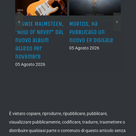
YNGWIE MALMSTEEN,
MORTIIS, ha
ROAD 
non
“Now Or Never” dal
pubblicato un
camb
nuovo album
nuovo EP digitale
il 13
atteso per
05 Agosto 2026
05 Ago
novembre
05 Agosto 2026
È vietato copiare, riprodurre, ripubblicare, pubblicare,
visualizzare pubblicamente, codificare, tradurre, trasmettere o
distribuire qualsiasi parte o contenuto di questo articolo senza