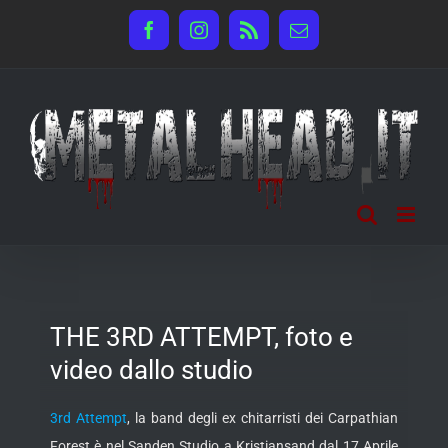
Salta
Facebook
Instagram
Rss
Email
al
contenuto
THE 3RD ATTEMPT, foto e
video dallo studio
3rd Attempt
, la band degli ex chitarristi dei Carpathian
Forest è nel Sanden Studio a Kristiansand dal 17 Aprile