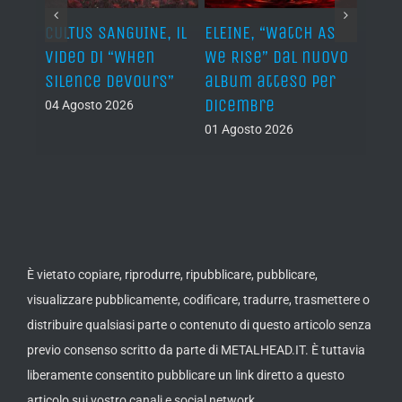
ST, al
CULTUS SANGUINE, il
ELEINE, “Watch As
AVUL
video di “When
We Rise” dal nuovo
dei 
e
Silence Devours”
album atteso per
del 
a
dicembre
04 Agosto 2026
31 Lug
01 Agosto 2026
È vietato copiare, riprodurre, ripubblicare, pubblicare,
visualizzare pubblicamente, codificare, tradurre, trasmettere o
distribuire qualsiasi parte o contenuto di questo articolo senza
previo consenso scritto da parte di METALHEAD.IT. È tuttavia
liberamente consentito pubblicare un link diretto a questo
articolo sui vostro canali e social network.