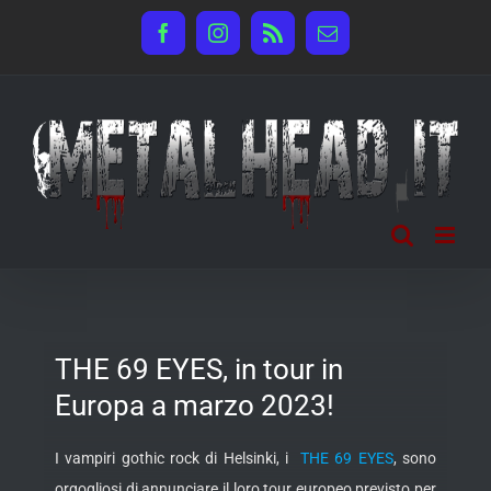
Salta
Facebook
Instagram
Rss
Email
al
contenuto
THE 69 EYES, in tour in
Europa a marzo 2023!
I vampiri gothic rock di Helsinki, i
THE 69 EYES
, sono
orgogliosi di annunciare il loro tour europeo previsto per