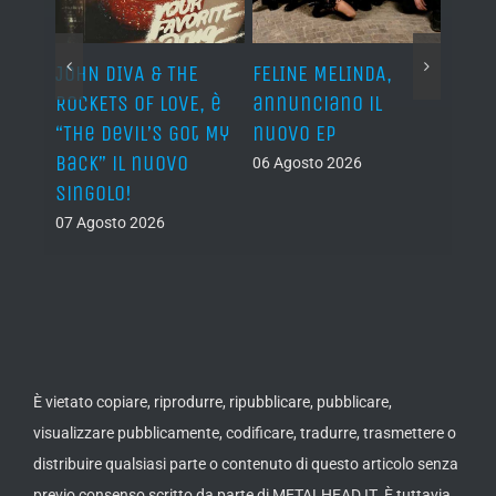
o I
JOHN DIVA & THE
FELINE MELINDA,
BELP
n?”
ROCKETS OF LOVE, è
annunciano il
i lav
al
“The Devil’s Got My
nuovo EP
disco
Back” il nuovo
2027
06 Agosto 2026
singolo!
05 Ago
07 Agosto 2026
È vietato copiare, riprodurre, ripubblicare, pubblicare,
visualizzare pubblicamente, codificare, tradurre, trasmettere o
distribuire qualsiasi parte o contenuto di questo articolo senza
previo consenso scritto da parte di METALHEAD.IT. È tuttavia