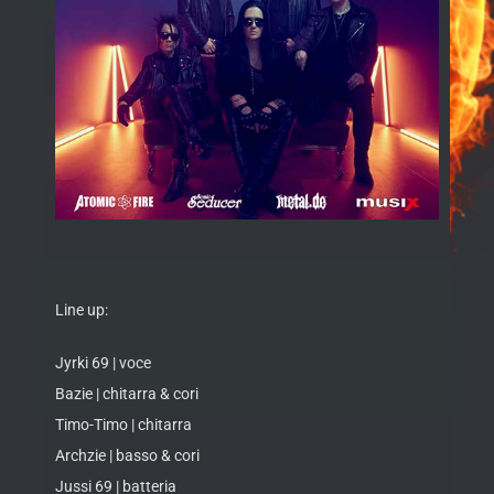
Line up:
Jyrki 69 | voce
Bazie | chitarra & cori
Timo-Timo | chitarra
Archzie | basso & cori
Jussi 69 | batteria