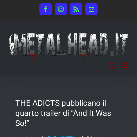
Salta
Facebook
Instagram
Rss
Email
al
contenuto
THE ADICTS pubblicano il
quarto trailer di “And It Was
So!”