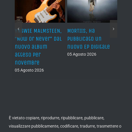
YNGWIE MALMSTEEN,
MORTIIS, ha
ROAD 
non
“Now Or Never” dal
pubblicato un
camb
nuovo album
nuovo EP digitale
il 13
atteso per
05 Agosto 2026
05 Ago
novembre
05 Agosto 2026
È vietato copiare, riprodurre, ripubblicare, pubblicare,
visualizzare pubblicamente, codificare, tradurre, trasmettere o