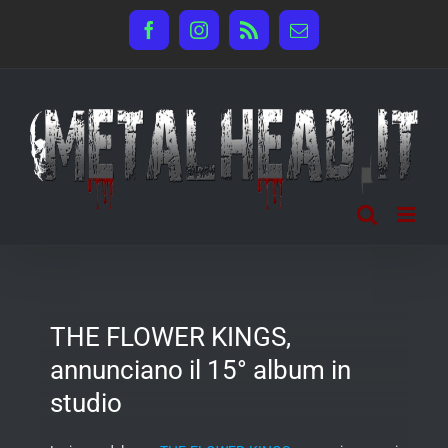
Salta
Facebook
Instagram
Rss
Email
al
contenuto
THE FLOWER KINGS,
annunciano il 15° album in
studio