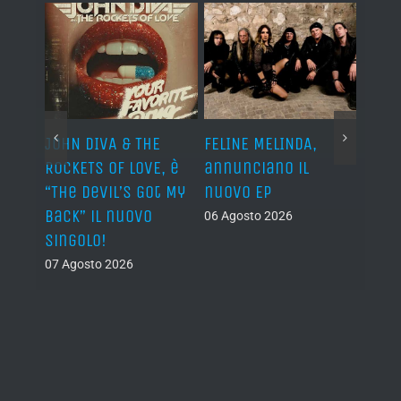
o I
JOHN DIVA & THE
FELINE MELINDA,
BELP
n?”
ROCKETS OF LOVE, è
annunciano il
i lav
al
“The Devil’s Got My
nuovo EP
disco
Back” il nuovo
2027
06 Agosto 2026
singolo!
05 Ago
07 Agosto 2026