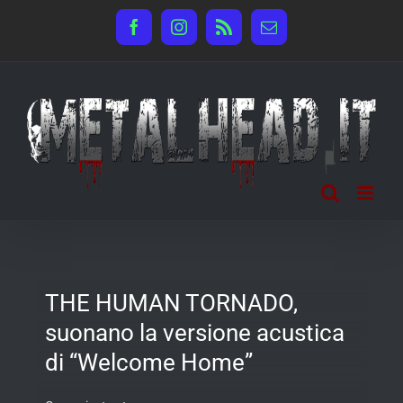
Salta
Facebook
Instagram
Rss
Email
al
contenuto
THE HUMAN TORNADO,
suonano la versione acustica
di “Welcome Home”