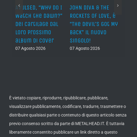
AVULSED, “Why Do I
JOHN DIVA & THE
FELIN
Watch the Dawn?”
ROCKETS OF LOVE, è
annu
dei Cartilage dal
“The Devil’s Got My
nuov
lith
loro prossimo
Back” il nuovo
06 Ago
nova
album di cover
singolo!
07 Agosto 2026
07 Agosto 2026
È vietato copiare, riprodurre, ripubblicare, pubblicare,
visualizzare pubblicamente, codificare, tradurre, trasmettere o
distribuire qualsiasi parte o contenuto di questo articolo senza
previo consenso scritto da parte di METALHEAD.IT. È tuttavia
liberamente consentito pubblicare un link diretto a questo