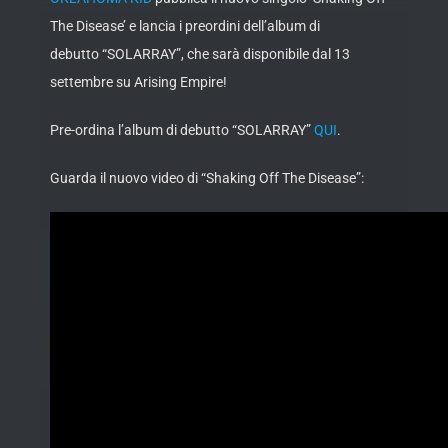
The Disease’ e lancia i preordini dell’album di
debutto “SOLARRAY”, che sarà disponibile dal 13
settembre su Arising Empire!
Pre-ordina l’album di debutto “SOLARRAY”
QUI
.
Guarda il nuovo video di “Shaking Off The Disease”: