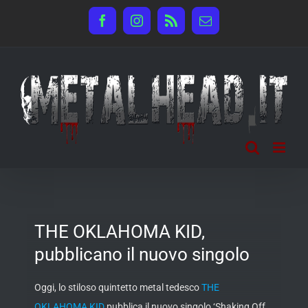
Salta
Facebook
Instagram
Rss
Email
al
contenuto
THE OKLAHOMA KID,
pubblicano il nuovo singolo
Oggi, lo stiloso quintetto metal tedesco
THE
OKLAHOMA KID
pubblica il nuovo singolo ‘Shaking Off