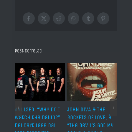
Facebook
X
Reddit
WhatsApp
Tumblr
Pinterest
Post correlati
AVULSED, “Why Do I
JOHN DIVA & THE
FELIN
Watch the Dawn?”
ROCKETS OF LOVE, è
annu
dei Cartilage dal
“The Devil’s Got My
nuov