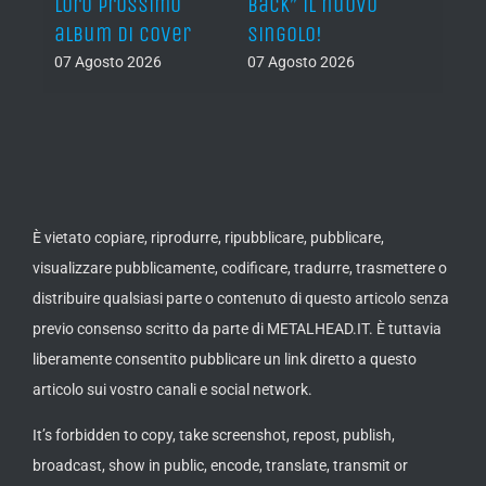
lith
loro prossimo
Back” il nuovo
06 Ago
nova
album di cover
singolo!
07 Agosto 2026
07 Agosto 2026
È vietato copiare, riprodurre, ripubblicare, pubblicare,
visualizzare pubblicamente, codificare, tradurre, trasmettere o
distribuire qualsiasi parte o contenuto di questo articolo senza
previo consenso scritto da parte di METALHEAD.IT. È tuttavia
liberamente consentito pubblicare un link diretto a questo
articolo sui vostro canali e social network.
It’s forbidden to copy, take screenshot, repost, publish,
broadcast, show in public, encode, translate, transmit or