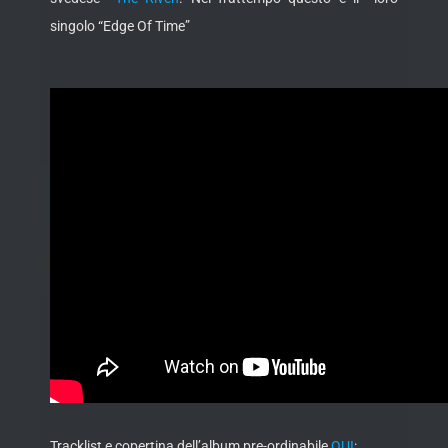
singolo “Edge Of Time”
Tracklist e copertina dell’album pre-ordinabile
QUI
: