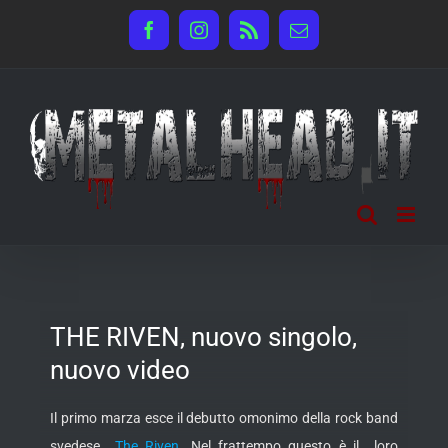
Salta
Facebook
Instagram
Rss
Email
al
contenuto
THE RIVEN, nuovo singolo,
nuovo video
Il primo marza esce il debutto omonimo della rock band
svedese
The Riven
. Nel frattempo questo è il loro