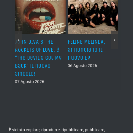
o I
JOHN DIVA & THE
FELINE MELINDA,
BELP
n?”
ROCKETS OF LOVE, è
annunciano il
i lav
al
“The Devil’s Got My
nuovo EP
disco
Back” il nuovo
2027
06 Agosto 2026
singolo!
05 Ago
07 Agosto 2026
È vietato copiare, riprodurre, ripubblicare, pubblicare,