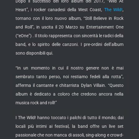
Dopo il successo del loro album del 2017, “Wild At
Heart”, i rocker canadesi della West Coast,
The Wild!
,
tornano con il loro nuovo album, “Still Believe in Rock
and Roll”, in uscita il 20 Marzo su Entertainment One
(“eOne”) . Il titolo rappresenta con sincerità le radici della
band, e lo spirito delle canzoni. I pre-ordini dell’album
sono disponibili qui.
“In un momento in cui il nostro genere non è mai
sembrato tanto perso, noi restiamo fedeli alla rotta”,
afferma il cantante e chitarrista Dylan Villain. “Questo
album è dedicato a coloro che credono ancora nella
musica rock and roll!”
I The Wild! hanno toccato i palchi di tutto il mondo; dai
locali più intimi ai festival, la band offre un live set
passionale che non manca di assoli, sing-along e crowd-