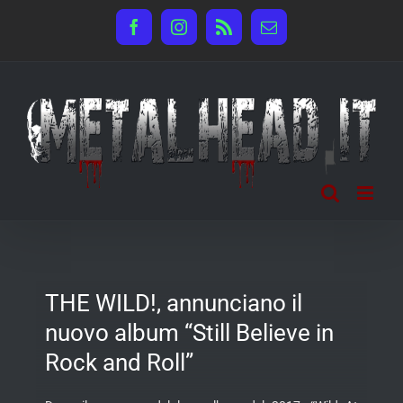
Salta
Facebook
Instagram
Rss
Email
al
contenuto
THE WILD!, annunciano il
nuovo album “Still Believe in
Rock and Roll”