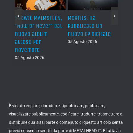
YNGWIE MALMSTEEN,
MORTIIS, ha
ROAD 
non
“Now Or Never” dal
pubblicato un
camb
nuovo album
nuovo EP digitale
il 13
atteso per
05 Agosto 2026
05 Ago
novembre
05 Agosto 2026
È vietato copiare, riprodurre, ripubblicare, pubblicare,
visualizzare pubblicamente, codificare, tradurre, trasmettere o
distribuire qualsiasi parte o contenuto di questo articolo senza
previo consenso scritto da parte di METALHEAD.IT. È tuttavia