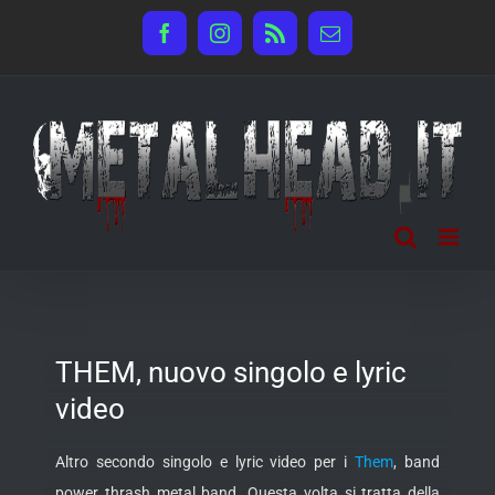
Salta
Facebook
Instagram
Rss
Email
al
contenuto
THEM, nuovo singolo e lyric
video
Altro secondo singolo e lyric video per i
Them
, band
power thrash metal band. Questa volta si tratta della