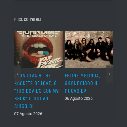
Post correlati
o I
JOHN DIVA & THE
FELINE MELINDA,
BELP
n?”
ROCKETS OF LOVE, è
annunciano il
i lav
al
“The Devil’s Got My
nuovo EP
disco
Back” il nuovo
2027
06 Agosto 2026
singolo!
05 Ago
07 Agosto 2026