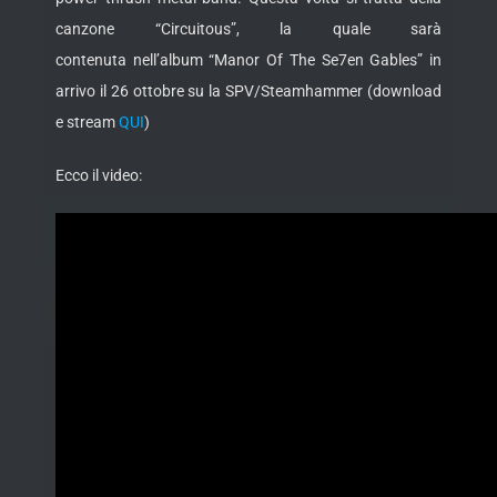
canzone “Circuitous”, la quale sarà
contenuta nell’album “Manor Of The Se7en Gables” in
arrivo il 26 ottobre su la SPV/Steamhammer (download
e stream
QUI
)
Ecco il video: