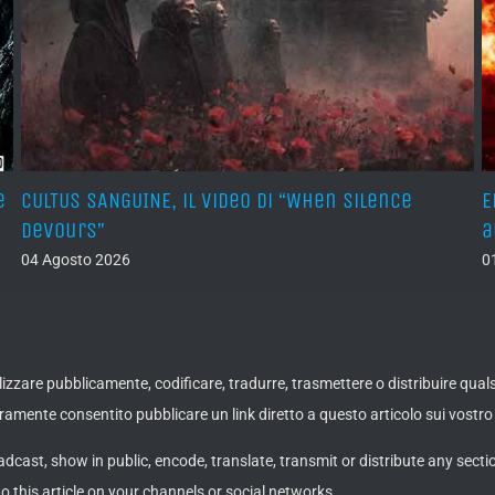
e
CULTUS SANGUINE, il video di “When Silence
E
Devours”
a
04 Agosto 2026
0
ualizzare pubblicamente, codificare, tradurre, trasmettere o distribuire qua
amente consentito pubblicare un link diretto a questo articolo sui vostro 
adcast, show in public, encode, translate, transmit or distribute any secti
to this article on your channels or social networks.