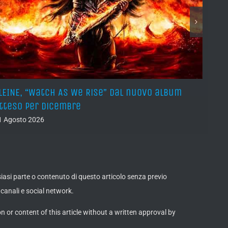
LEINE, “Watch As We Rise” dal nuovo album
AVUL
tteso per dicembre
pros
1 Agosto 2026
31 Lug
lsiasi parte o contenuto di questo articolo senza previo
canali e social network.
on or content of this article without a written approval by