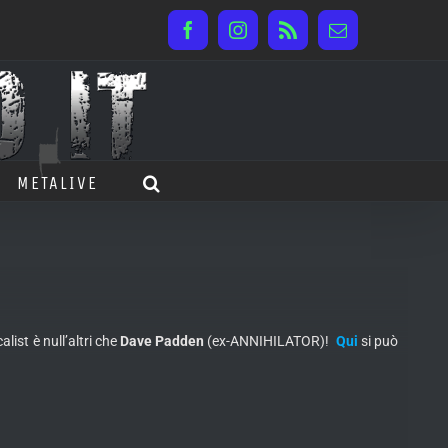
Facebook
Instagram
Rss
Email
METALIVE
st è null’altri che
Dave Padden
(ex-ANNIHILATOR)!
Qui
si può