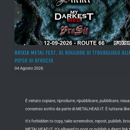
teso
BRIXIA METAL FEST, al Route66 di Travagliato all
porte di Brescia
04 Agosto 2026
È vietato copiare, riprodurre, ripubblicare, pubblicare, vis
consenso scritto da parte di METALHEAD.IT. È tuttavia liber
It’s forbidden to copy, take screenshot, repost, publish, bro
METALHEAD.IT. It’s allowed to post or publish a direct link 