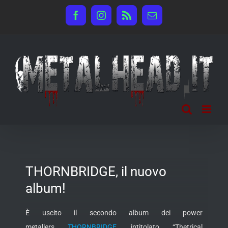
Salta
Facebook
Instagram
Rss
Email
al
contenuto
THORNBRIDGE, il nuovo
album!
È uscito il secondo album dei power
metallers
THORNBRIDGE
, intitolato “Thetrical