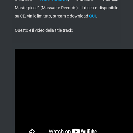
Masterpiece” (Massacre Records). Il disco è disponibile
su CD, vinile limitato, stream e download
QUI
.
Questo è il video della title track: