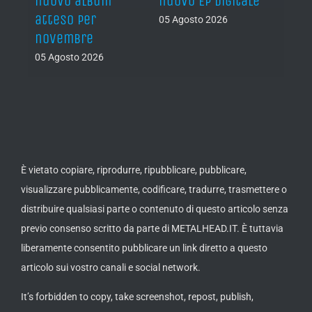
nuovo album
nuovo EP digitale
il 13
atteso per
05 Agosto 2026
05 Ago
novembre
05 Agosto 2026
È vietato copiare, riprodurre, ripubblicare, pubblicare,
visualizzare pubblicamente, codificare, tradurre, trasmettere o
distribuire qualsiasi parte o contenuto di questo articolo senza
previo consenso scritto da parte di METALHEAD.IT. È tuttavia
liberamente consentito pubblicare un link diretto a questo
articolo sui vostro canali e social network.
It’s forbidden to copy, take screenshot, repost, publish,