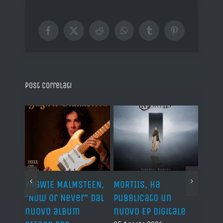
Facebook
X
Reddit
WhatsApp
Tumblr
Pinterest
Post correlati
YNGWIE MALMSTEEN,
MORTIIS, ha
ROAD 
non
“Now Or Never” dal
pubblicato un
camb
nuovo album
nuovo EP digitale
il 13