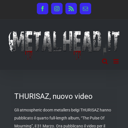
Salta
Facebook
Instagram
Rss
Email
al
contenuto
THURISAZ, nuovo video
Gli atmospheric doom metallers belgi THURISAZ hanno
pubblicato il quarto full-length album, “The Pulse Of
Mourning”, il 31 Marzo. Ora pubblicano il video per il