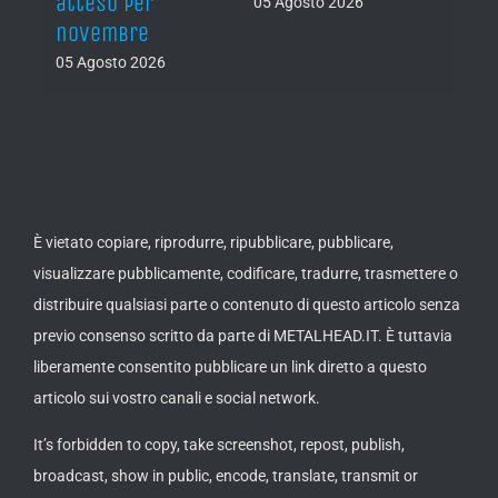
atteso per
05 Agosto 2026
05 Ago
novembre
05 Agosto 2026
È vietato copiare, riprodurre, ripubblicare, pubblicare,
visualizzare pubblicamente, codificare, tradurre, trasmettere o
distribuire qualsiasi parte o contenuto di questo articolo senza
previo consenso scritto da parte di METALHEAD.IT. È tuttavia
liberamente consentito pubblicare un link diretto a questo
articolo sui vostro canali e social network.
It’s forbidden to copy, take screenshot, repost, publish,
broadcast, show in public, encode, translate, transmit or