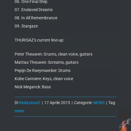
06. One Final Step
07. Enslaved Dreams
08. In All Remembrance
09. Stargaze
THURISAZ’s current line-up:
Peter Theuwen: Grunts, clean voice, guitars
Mattias Theuwen: Screams, guitars
Pepijn De Raeymaecker: Drums
Kobe Canniere: Keys, clean voice
Nick Meganck: Bass
Di
Redazione2
|
17 Aprile 2015
|
Categorie:
NEWS
|
Tag:
news