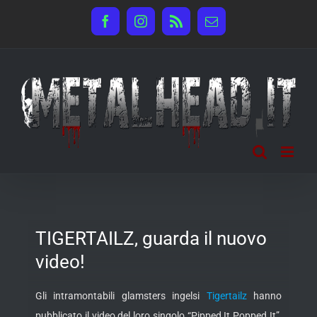
Salta
Facebook
Instagram
Rss
Email
al
contenuto
TIGERTAILZ, guarda il nuovo
video!
Gli intramontabili glamsters ingelsi
Tigertailz
hanno
pubblicato il video del loro singolo “Pipped It Popped It”,