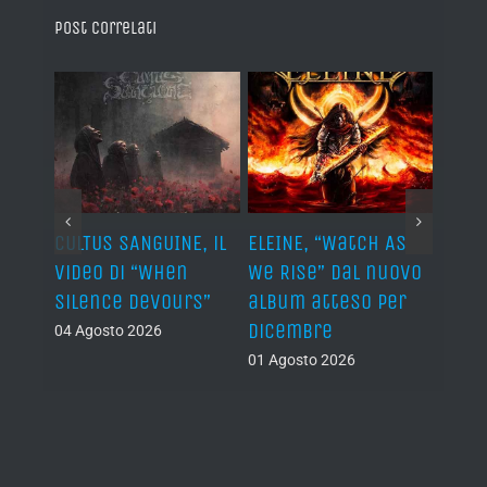
Post correlati
ST, al
CULTUS SANGUINE, il
ELEINE, “Watch As
AVUL
video di “When
We Rise” dal nuovo
dei 
e
Silence Devours”
album atteso per
del 
a
dicembre
04 Agosto 2026
31 Lug
01 Agosto 2026