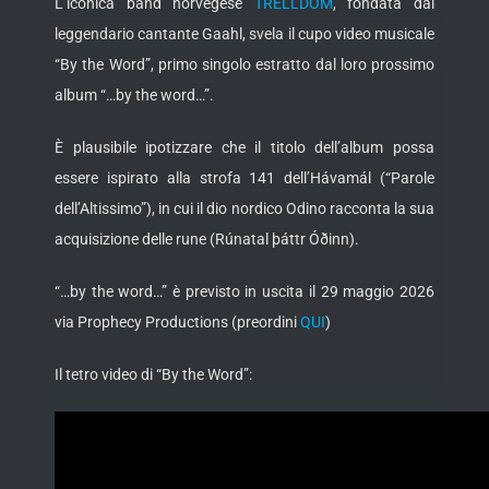
L’iconica band norvegese
TRELLDOM
, fondata dal
leggendario cantante Gaahl, svela il cupo video musicale
“By the Word”, primo singolo estratto dal loro prossimo
album “…by the word…”.
È plausibile ipotizzare che il titolo dell’album possa
essere ispirato alla strofa 141 dell’Hávamál (“Parole
dell’Altissimo”), in cui il dio nordico Odino racconta la sua
acquisizione delle rune (Rúnatal þáttr Óðinn).
“…by the word…” è previsto in uscita il 29 maggio 2026
via Prophecy Productions (preordini
QUI
)
Il tetro video di “By the Word”: