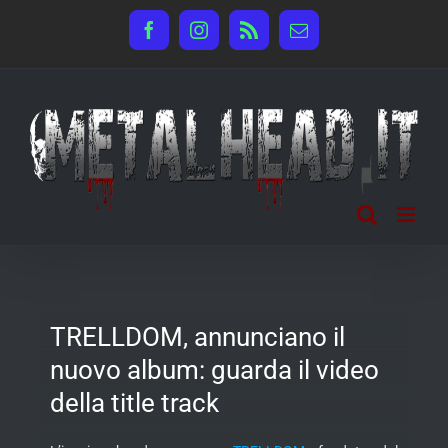
Salta
Facebook
Instagram
Rss
Email
al
contenuto
TRELLDOM, annunciano il
nuovo album: guarda il video
della title track