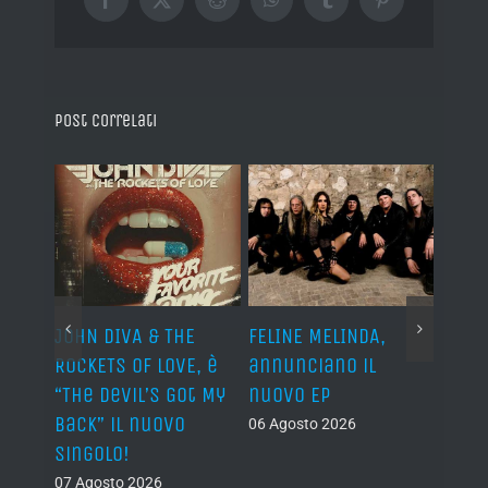
Facebook
X
Reddit
WhatsApp
Tumblr
Pinterest
Post correlati
o I
JOHN DIVA & THE
FELINE MELINDA,
BELP
n?”
ROCKETS OF LOVE, è
annunciano il
i lav
al
“The Devil’s Got My
nuovo EP
disco
Back” il nuovo
2027
06 Agosto 2026
singolo!
05 Ago
07 Agosto 2026