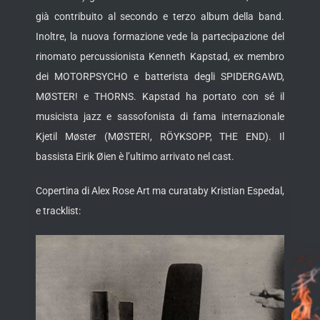
già contribuito al secondo e terzo album della band.
Inoltre, la nuova formazione vede la partecipazione del
rinomato percussionista Kenneth Kapstad, ex membro
dei MOTORPSYCHO e batterista degli SPIDERGAWD,
MØSTER! e THORNS. Kapstad ha portato con sé il
musicista jazz e sassofonista di fama internazionale
Kjetil Møster (MØSTER!, RÖYKSOPP, THE END). Il
bassista Eirik Øien è l’ultimo arrivato nel cast.
Copertina di Alex Rose Art ma curataby Kristian Espedal,
e tracklist: