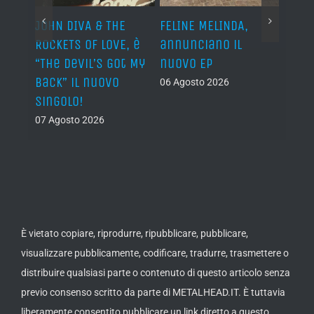
o I
JOHN DIVA & THE
FELINE MELINDA,
BELP
n?”
ROCKETS OF LOVE, è
annunciano il
i lav
al
“The Devil’s Got My
nuovo EP
disco
Back” il nuovo
2027
06 Agosto 2026
singolo!
05 Ago
07 Agosto 2026
È vietato copiare, riprodurre, ripubblicare, pubblicare,
visualizzare pubblicamente, codificare, tradurre, trasmettere o
distribuire qualsiasi parte o contenuto di questo articolo senza
previo consenso scritto da parte di METALHEAD.IT. È tuttavia
liberamente consentito pubblicare un link diretto a questo