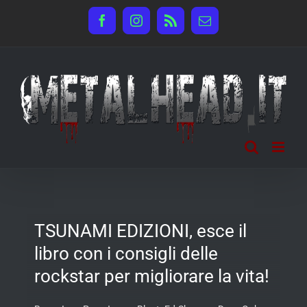
Salta
Facebook
Instagram
Rss
Email
al
contenuto
TSUNAMI EDIZIONI, esce il
libro con i consigli delle
rockstar per migliorare la vita!