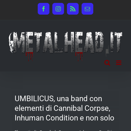
Salta
Facebook
Instagram
Rss
Email
al
contenuto
UMBILICUS, una band con
elementi di Cannibal Corpse,
Inhuman Condition e non solo