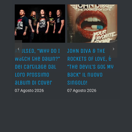
AVULSED, “Why Do I
JOHN DIVA & THE
FELIN
Watch the Dawn?”
ROCKETS OF LOVE, è
annu
dei Cartilage dal
“The Devil’s Got My
nuov
lith
loro prossimo
Back” il nuovo
06 Ago
nova
album di cover
singolo!
07 Agosto 2026
07 Agosto 2026