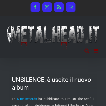
Salta
Facebook
Instagram
Rss
Email
al
contenuto
UNSILENCE, è uscito il nuovo
album
La
Nine Records
ha pubblicato “A Fire On The Sea”, il
secondo album dei doomster britannici Unsilence. Doom