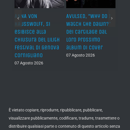
ARDS,
ANNA VON
AVULSED, “Why Do I
JOHN 
lo
HAUSSWOLFF, si
Watch the Dawn?”
ROCKE
esibisce alla
dei Cartilage dal
“The 
chiusura del Lilith
loro prossimo
Back”
Festival di Genova
album di cover
sing
Cornigliano
07 Agosto 2026
07 Ago
07 Agosto 2026
È vietato copiare, riprodurre, ripubblicare, pubblicare,
visualizzare pubblicamente, codificare, tradurre, trasmettere o
distribuire qualsiasi parte o contenuto di questo articolo senza