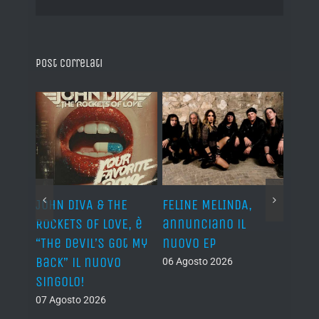
Post correlati
o I
JOHN DIVA & THE
FELINE MELINDA,
BELP
n?”
ROCKETS OF LOVE, è
annunciano il
i lav
al
“The Devil’s Got My
nuovo EP
disco
Back” il nuovo
2027
06 Agosto 2026
singolo!
05 Ago
07 Agosto 2026