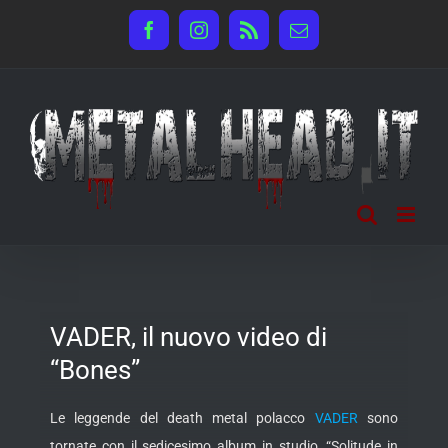
Salta
Facebook
Instagram
Rss
Email
al
contenuto
VADER, il nuovo video di
“Bones”
Le leggende del death metal polacco
VADER
sono
tornate con il sedicesimo album in studio, “Solitude in