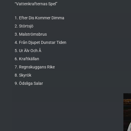
“Vattenkrafternas Spel”
1. Efter Dis Kommer Dimma
2. Störtsjö
3. Malströmsbrus
4. Från Djupet Dunstar Tiden
5. Ur Älv Och Å
6. Kraftkällan
7. Regnskuggans Rike
8. Skyrök
9. Ödsliga Salar