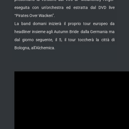
eseguita con un’orchestra ed estratta dal DVD live
“Pirates Over Wacken”.
La band domani inizierà il proprio tour
europeo da
headliner insieme agli Autumn Bride dalla Germania ma
dal giorno seguente, il 5, il tour toccherà la città di
Bologna, all’Alchemica.