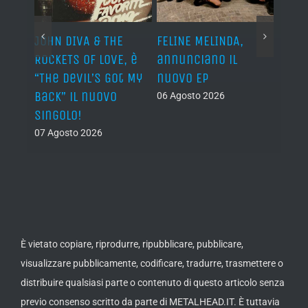
o I
JOHN DIVA & THE
FELINE MELINDA,
BELP
n?”
ROCKETS OF LOVE, è
annunciano il
i lav
al
“The Devil’s Got My
nuovo EP
disco
Back” il nuovo
2027
06 Agosto 2026
singolo!
05 Ago
07 Agosto 2026
È vietato copiare, riprodurre, ripubblicare, pubblicare,
visualizzare pubblicamente, codificare, tradurre, trasmettere o
distribuire qualsiasi parte o contenuto di questo articolo senza
previo consenso scritto da parte di METALHEAD.IT. È tuttavia