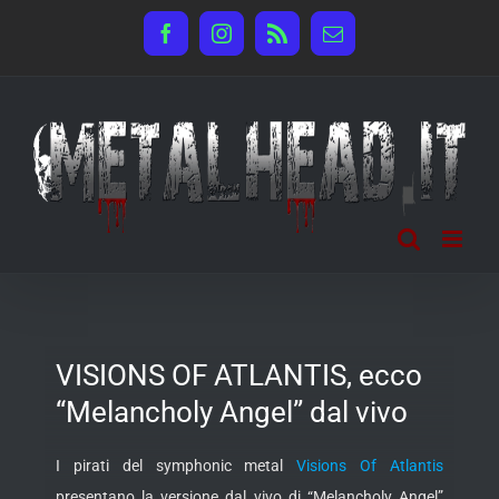
Salta
Facebook
Instagram
Rss
Email
al
contenuto
VISIONS OF ATLANTIS, ecco
“Melancholy Angel” dal vivo
I pirati del symphonic metal
Visions Of Atlantis
presentano la versione dal vivo di “Melancholy Angel”