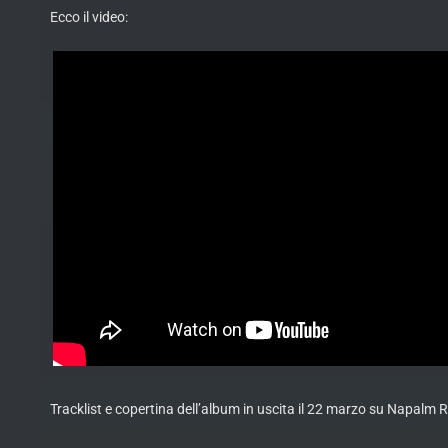
Ecco il video:
Tracklist e copertina dell’album in uscita il 22 marzo su Napalm 