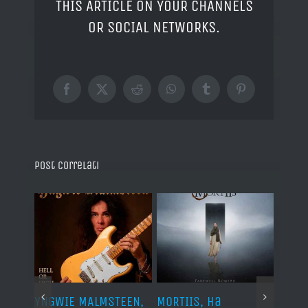
THIS ARTICLE ON YOUR CHANNELS
OR SOCIAL NETWORKS.
Facebook
X
Reddit
WhatsApp
Tumblr
Pinterest
Post correlati
YNGWIE MALMSTEEN,
MORTIIS, ha
ROAD 