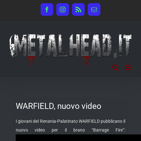
Salta
Facebook
Instagram
Rss
Email
al
contenuto
WARFIELD, nuovo video
I giovani del Renania-Palatinato WARFIELD pubblicano il
nuovo video per il brano “Barrage Fire”: