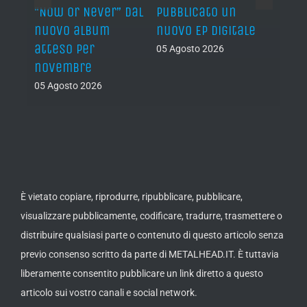
non
“Now Or Never” dal
pubblicato un
camb
nuovo album
nuovo EP digitale
il 13
atteso per
05 Agosto 2026
05 Ago
novembre
05 Agosto 2026
È vietato copiare, riprodurre, ripubblicare, pubblicare,
visualizzare pubblicamente, codificare, tradurre, trasmettere o
distribuire qualsiasi parte o contenuto di questo articolo senza
previo consenso scritto da parte di METALHEAD.IT. È tuttavia
liberamente consentito pubblicare un link diretto a questo
articolo sui vostro canali e social network.