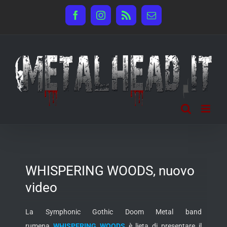
Salta
Facebook
Instagram
Rss
Email
al
contenuto
WHISPERING WOODS, nuovo
video
La Symphonic Gothic Doom Metal band
rumena
WHISPERING WOODS
è lieta di presentare il