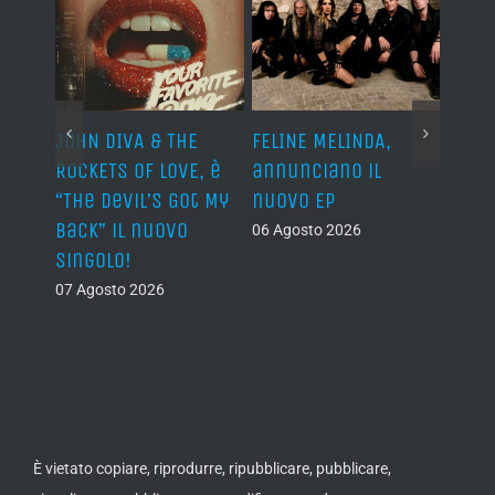
o I
JOHN DIVA & THE
FELINE MELINDA,
BELP
n?”
ROCKETS OF LOVE, è
annunciano il
i lav
al
“The Devil’s Got My
nuovo EP
disco
Back” il nuovo
2027
06 Agosto 2026
singolo!
05 Ago
07 Agosto 2026
È vietato copiare, riprodurre, ripubblicare, pubblicare,