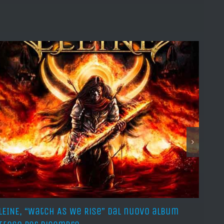
LEINE, “Watch As We Rise” dal nuovo album
AVUL