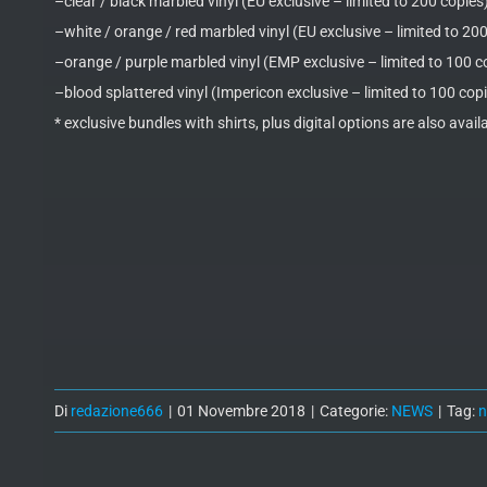
–clear / black marbled vinyl (EU exclusive – limited to 200 copies
–white / orange / red marbled vinyl (EU exclusive – limited to 20
–orange / purple marbled vinyl (EMP exclusive – limited to 100 c
–blood splattered vinyl (Impericon exclusive – limited to 100 cop
* exclusive bundles with shirts, plus digital options are also avail
Di
redazione666
|
01 Novembre 2018
|
Categorie:
NEWS
|
Tag: