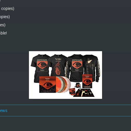
)
0 copies)
opies)
ies)
able!
news