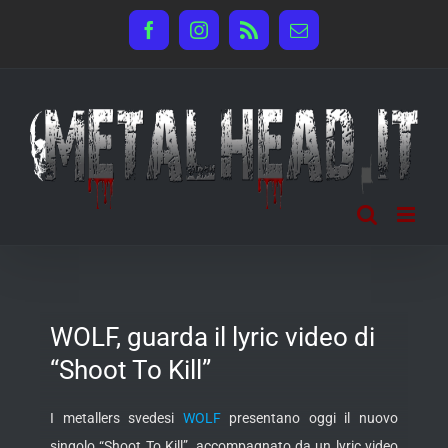
Salta
Facebook
Instagram
Rss
Email
al
contenuto
WOLF, guarda il lyric video di
“Shoot To Kill”
I metallers svedesi
WOLF
presentano oggi il nuovo
singolo “Shoot To Kill”, accompagnato da un lyric video