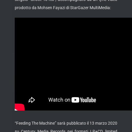
prodotto da Mohsen Fayazi di StarGazer MultiMedia:
“Feeding The Machine” sarà pubblicato il 13 marzo 2020
su Century Media Records nei formati LP+CD, limited