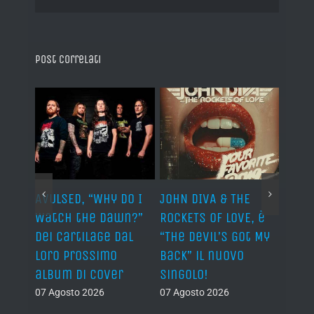
Post correlati
AVULSED, “Why Do I
JOHN DIVA & THE
FELIN
Watch the Dawn?”
ROCKETS OF LOVE, è
annu
dei Cartilage dal
“The Devil’s Got My
nuov
lith
loro prossimo
Back” il nuovo
06 Ago
nova
album di cover
singolo!
07 Agosto 2026
07 Agosto 2026