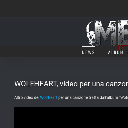
Salta
al
contenuto
NEWS
ALBUM
WOLFHEART, video per una canzone
Altro video dei
Wolfheart
per una canzone tratta dall’album “Wolv