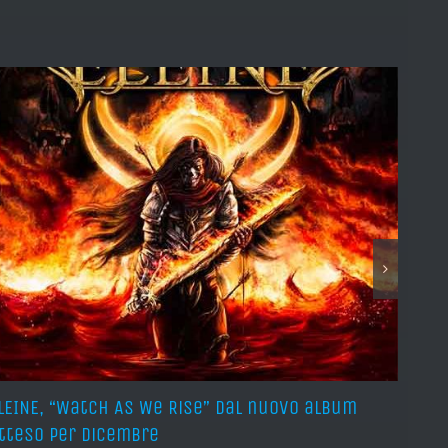
LEINE, “Watch As We Rise” dal nuovo album
AVUL
tteso per dicembre
pros