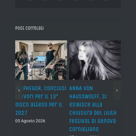
Post correlati
BELPHEGOR, conclusi
ANNA VON
AVULS
i lavori per il 13°
HAUSSWOLFF, si
Watc
disco atteso per il
esibisce alla
dei C
2027
chiusura del Lilith
loro
Festival di Genova
albu
05 Agosto 2026
Cornigliano
07 Ago