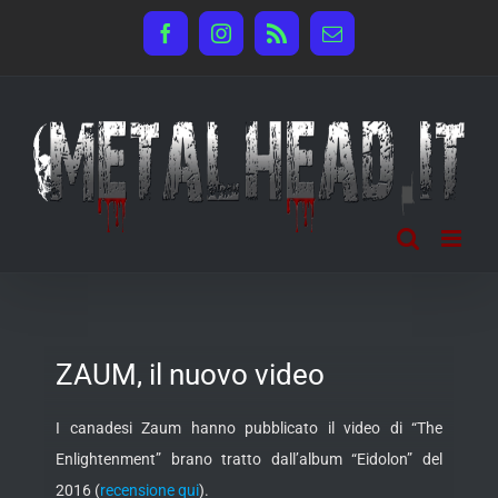
Salta
Facebook
Instagram
Rss
Email
al
contenuto
ZAUM, il nuovo video
I canadesi Zaum hanno pubblicato il video di “The
Enlightenment” brano tratto dall’album “Eidolon” del
2016 (
recensione qui
).