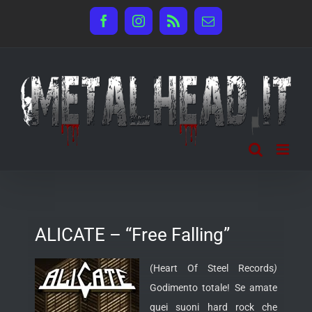
Salta
Facebook
Instagram
Rss
Email
al
contenuto
ALICATE – “Free Falling”
(Heart Of Steel Records
)
Godimento totale! Se amate
quei suoni hard rock che