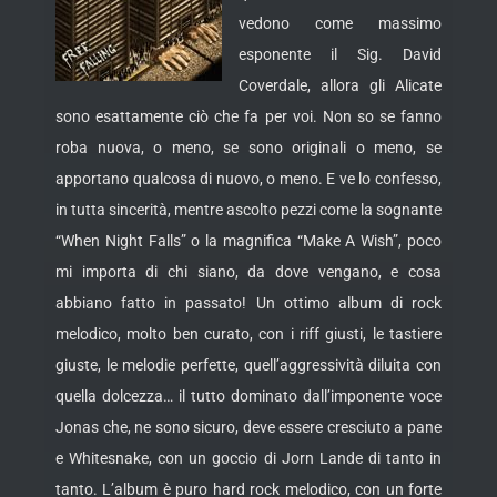
vedono come massimo
esponente il Sig. David
Coverdale, allora gli Alicate
sono esattamente ciò che fa per voi. Non so se fanno
roba nuova, o meno, se sono originali o meno, se
apportano qualcosa di nuovo,
o meno. E ve lo confesso,
in tutta sincerità, mentre ascolto pezzi come la sognante
“When Night Falls” o la magnifica “Make A Wish”, poco
mi importa di chi siano, da dove vengano, e cosa
abbiano fatto in passato! Un ottimo album di rock
melodico, molto ben curato, con i riff giusti, le tastiere
giuste, le melodie perfette, quell’aggressività diluita con
quella dolcezza… il tutto dominato dall’imponente voce
Jonas che, ne sono sicuro, deve essere cresciuto a pane
e Whitesnake, con un goccio di Jorn Lande di tanto in
tanto. L’album è puro hard rock melodico, con un forte