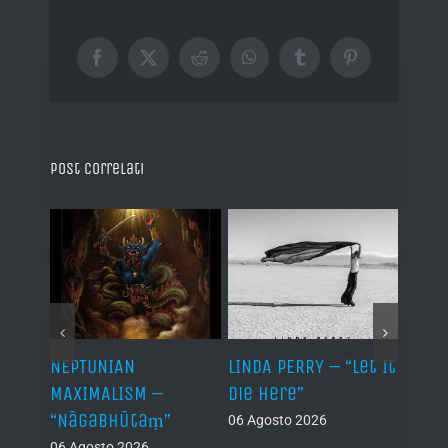
Facebook
X
Reddit
WhatsApp
Tumblr
Pinterest
Post correlati
NEPTUNIAN
LINDA PERRY – “Let It
PSEU
al /
MAXIMALISM –
Die Here”
“Inde
“Nāgabhūtaṃ”
06 Agosto 2026
05 Ago
06 Agosto 2026