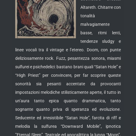
Altareth. Chitarre con
tonalità
malvagiamente
basse, ritmi lenti,
tendenze sludgy e
linee vocali tra il vintage e l’etereo. Doom, con punte
deliziosamente rock.
Fuzz, pesantezza sonora, miasmi
sulfurei e psichedelici: bastano brani quali “Satan Hole” e
“High Priest” per convincere, per far scoprire queste
sonorità sia pesanti accentate da provocanti
impostazioni melodiche stilisticamente aperte, il tutto in
un’aura tanto epica quanto drammatica, tanto
sognante quanto priva di speranza ed evoluzione.
Seducente ed irresistibile “Satan Hole”, farcita di riff e
melodia la sulfurea “Downward Mobile”, ipnotica
”Eternal Sleep”. Teatrale ed apocalittica la lunga “Moon”,