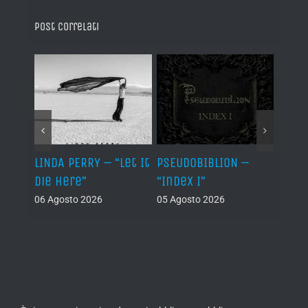
Post correlati
LINDA PERRY – “Let It
PSEUDOBIBLION –
JEHO
Die Here”
“Index I”
“Lág
06 Agosto 2026
05 Agosto 2026
05 Ago