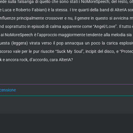
ede sulla falsariga di quello che sono stati i NoMoreSpeech; del resto, olt
Luca e Roberto Fabiani) è la stessa. I tre quarti della band di AlteriA so
 influenze principalmente crossover e nu, il genere in questo si avvicina 
und soprattutto in episodi di calma apparente come “Angel/Love”. Il tu
to ai NoMoreSpeech è l’approccio maggiormente tendente alla melodia sia 
uesta (leggera) virata verso il pop annacqua un poco la carica esplosiva
rso vale per le pur riuscite “Suck My Soul”, incipit del disco, e “Prote
k e ancora rock, d’accordo, cara AlteriA?
censione