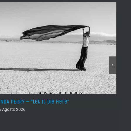
INDA PERRY – “Let It Die Here”
PSEUD
6 Agosto 2026
05 Ago