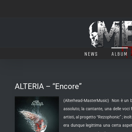
Salta
al
contenuto
NEWS
ALBUM
ALTERIA – “Encore”
(Alterhead-MasterMusic) Non è un bis
assoluto; la cantante, una delle voci
artisti, al progetto “Rezophonic” ; inolt
era dunque legittima una certa aspett