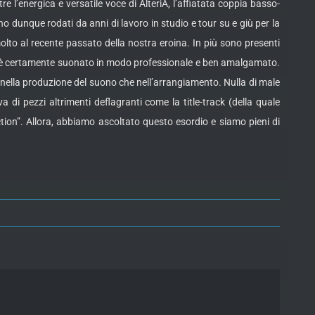
re l’energica e versatile voce di AlteriA, l’affiatata coppia basso-
no dunque rodati da anni di lavoro in studio e tour su e giù per la
molto al recente passato della nostra eroina. In più sono presenti
tto è certamente suonato in modo professionale e ben amalgamato.
nella produzione del suono che nell’arrangiamento. Nulla di male
 di pezzi altrimenti deflagranti come la title-track (della quale
ction”. Allora, abbiamo ascoltato questo esordio e siamo pieni di