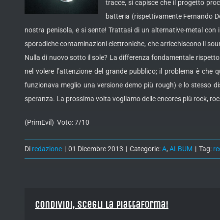
tracce, si capisce che il progetto proc
batteria (rispettivamente Fernando De 
nostra penisola, e si sente! Trattasi di un alternative-metal con
sporadiche contaminazioni elettroniche, che arricchiscono il so
Nulla di nuovo sotto il sole? La differenza fondamentale rispet
nel volere l’attenzione del grande pubblico; il problema è che q
funzionava meglio una versione demo più rough) e lo stesso disco
speranza. La prossima volta vogliamo delle encores più rock, roc
(PrimEvil) Voto: 7/10
Di
redazione
|
01 Dicembre 2013
|
Categorie:
A
,
ALBUM
|
Tag:
re
Condividi, Scegli la piattaforma!