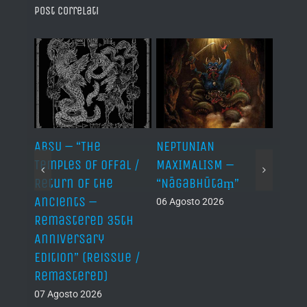
Post correlati
ABSU – “The
NEPTUNIAN
LINDA
Temples of Offal /
MAXIMALISM –
Die H
Return of the
“Nāgabhūtaṃ”
06 Ago
Ancients –
06 Agosto 2026
Remastered 35th
Anniversary
Edition” (Reissue /
Remastered)
07 Agosto 2026