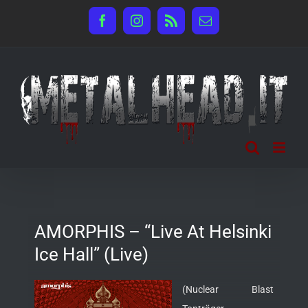
Salta
Facebook
Instagram
Rss
Email
al
contenuto
AMORPHIS – “Live At Helsinki
Ice Hall” (Live)
(Nuclear Blast