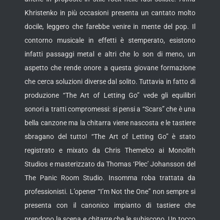
Khristenko in più occasioni presenta un cantato molto
docile, leggero che farebbe venire in mente del pop. Il
contorno musicale in effetti è stemperato, esistono
infatti passaggi metal e altri che lo son di meno, un
aspetto che rende onore a questa giovane formazione
che cerca soluzioni diverse dal solito. Tuttavia in fatto di
produzione “The Art of Letting Go” vede gli equilibri
sonori a tratti compromessi: si pensi a “Scars” che è una
bella canzone ma la chitarra viene nascosta e le tastiere
sbragano del tutto! “The Art of Letting Go” è stato
registrato e mixato da Chris Themelco ai Monolith
Studios e masterizzato da Thomas ‘Plec’ Johansson del
The Panic Room Studio. Insomma roba trattata da
professionisti. L’opener “I’m Not the One” non sempre si
presenta con il canonico impianto di tastiere che
prendono la scena e chitarre che le subiscono. Un tocco