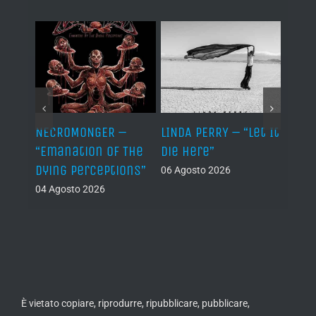
“The
NECROMONGER –
LINDA PERRY – “Let It
PSEU
”
“Emanation Of The
Die Here”
“Inde
Dying Perceptions”
06 Agosto 2026
05 Ago
04 Agosto 2026
È vietato copiare, riprodurre, ripubblicare, pubblicare,