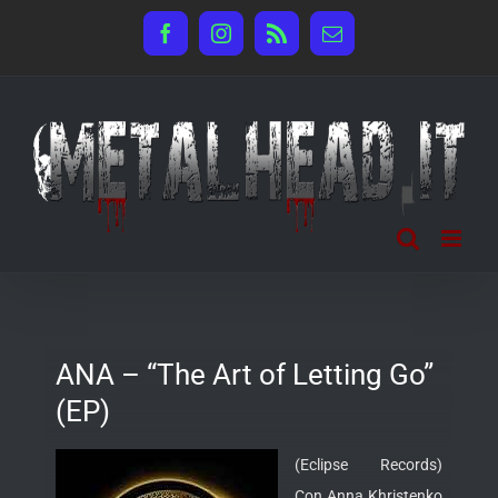
Salta
Facebook
Instagram
Rss
Email
al
contenuto
ANA – “The Art of Letting Go”
(EP)
(Eclipse Records)
Con Anna Khristenko